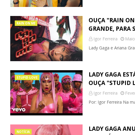
OUÇA "RAIN ON
RAIN ON ME
GRANDE, PARA 
Igor Ferreira
Maio
Lady Gaga e Ariana Gra
LADY GAGA EST
STUPID LOVE
OUÇA "STUPID 
Igor Ferreira
Feve
Por: Igor Ferreira Na m
LADY GAGA ANU
NOTÍCIA