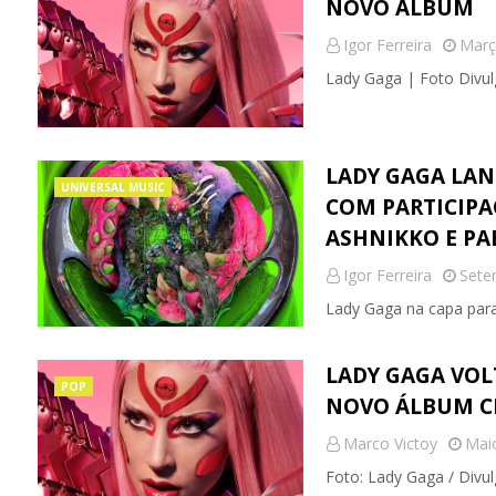
NOVO ÁLBUM
Igor Ferreira
Març
Lady Gaga | Foto Divul
LADY GAGA LAN
UNIVERSAL MUSIC
COM PARTICIPA
ASHNIKKO E PA
Igor Ferreira
Sete
Lady Gaga na capa par
LADY GAGA VOL
POP
NOVO ÁLBUM C
Marco Victoy
Mai
Foto: Lady Gaga / Divu