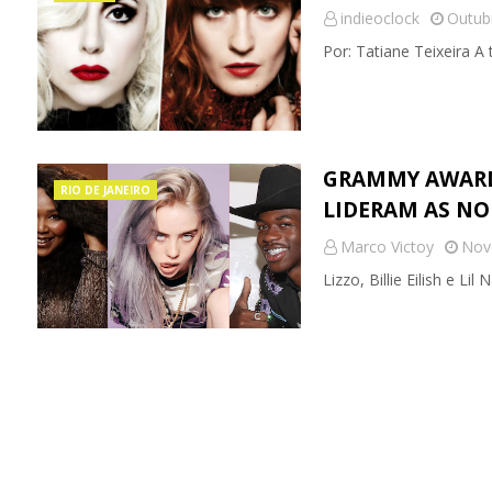
indieoclock
Outub
Por: Tatiane Teixeira 
GRAMMY AWARDS 
RIO DE JANEIRO
LIDERAM AS N
Marco Victoy
Nov
Lizzo, Billie Eilish e