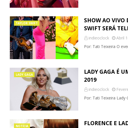
SHOW AO VIVO D
TAYLOR SWIFT
SWIFT SERÁ TEL
indieoclock
Abril 
Por: Tati Teixeira O e
LADY GAGA É 
LADY GAGA
2019
indieoclock
Fevere
Por: Tati Teixeira La
FLORENCE E LA
NOTÍCIA