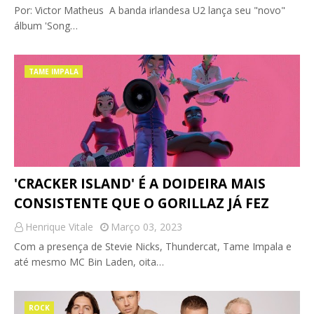
Por: Victor Matheus A banda irlandesa U2 lança seu "novo"
álbum 'Song…
TAME IMPALA
'CRACKER ISLAND' É A DOIDEIRA MAIS
CONSISTENTE QUE O GORILLAZ JÁ FEZ
Henrique Vitale
Março 03, 2023
Com a presença de Stevie Nicks, Thundercat, Tame Impala e
até mesmo MC Bin Laden, oita…
ROCK