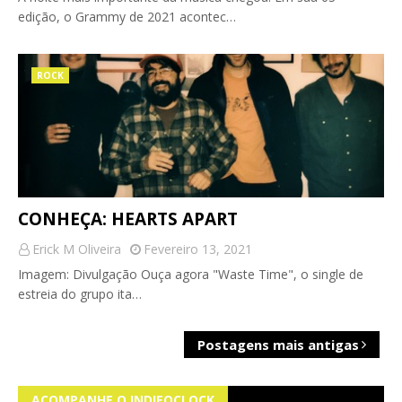
edição, o Grammy de 2021 acontec…
ROCK
CONHEÇA: HEARTS APART
Erick M Oliveira
Fevereiro 13, 2021
Imagem: Divulgação Ouça agora "Waste Time", o single de
estreia do grupo ita…
Postagens mais antigas
ACOMPANHE O INDIEOCLOCK