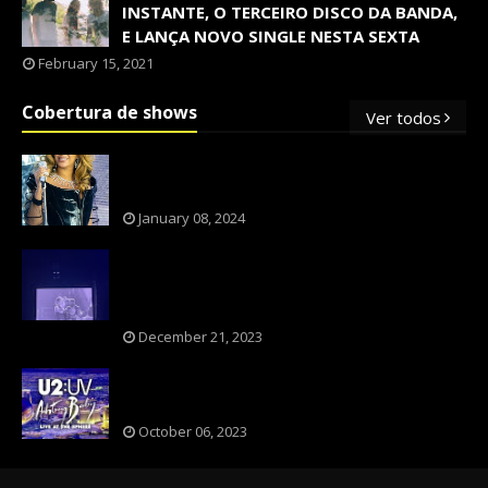
INSTANTE, O TERCEIRO DISCO DA BANDA,
E LANÇA NOVO SINGLE NESTA SEXTA
February 15, 2021
Cobertura de shows
Ver todos
OS SHOWS INTERNACIONAIS MAIS
PEDIDOS NO BRASIL, SEGUNDO FLESCH!
January 08, 2024
NXZERO FAZ SHOW INESQUECÍVEL,
MARCANTE E FAZ O PÚBLICO REVIVER A
ADOLESCÊNCIA
December 21, 2023
A BANDA U2 CAIU NA PILHA DOS FÃS
NOSTÁLGICOS?
October 06, 2023