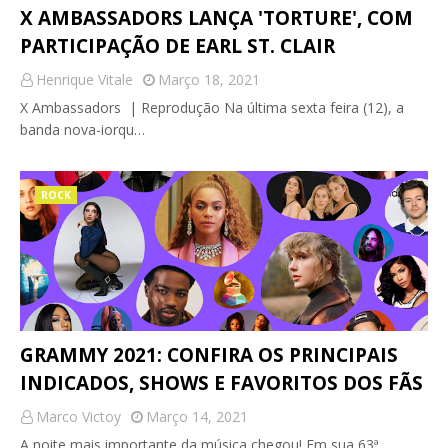
X AMBASSADORS LANÇA 'TORTURE', COM
PARTICIPAÇÃO DE EARL ST. CLAIR
Henrique Vitale
Março 18, 2021
X Ambassadors | Reprodução Na última sexta feira (12), a
banda nova-iorqu…
ROCK
GRAMMY 2021: CONFIRA OS PRINCIPAIS
INDICADOS, SHOWS E FAVORITOS DOS FÃS
Marco Victoy
Março 14, 2021
A noite mais importante da música chegou! Em sua 63ª