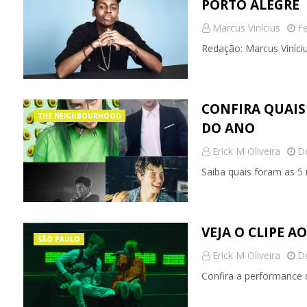
PORTO ALEGRE
Marcus Vinícius
Fe
Redação: Marcus Viníci
CONFIRA QUAIS
THE NEIGHBOURHOOD
DO ANO
Erick M Oliveira
D
Saiba quais foram as 5
VEJA O CLIPE A
SÃO PAULO
Erick M Oliveira
D
Confira a performance 