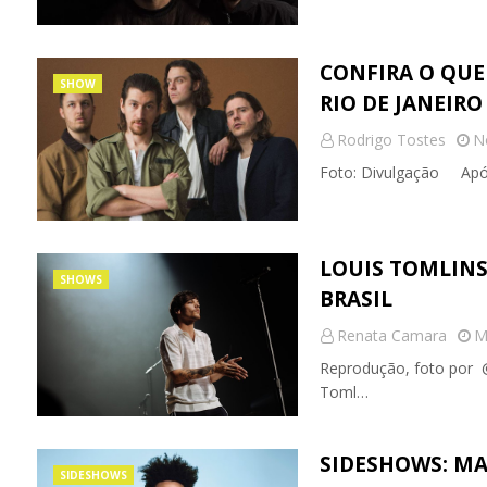
CONFIRA O QUE
SHOW
RIO DE JANEIRO
Rodrigo Tostes
N
Foto: Divulgação Após 
LOUIS TOMLINS
SHOWS
BRASIL
Renata Camara
M
Reprodução, foto por 
Toml…
SIDESHOWS: MA
SIDESHOWS