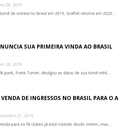
o 28, 2019
turnê de estreia no Brasil em 2019, Seafret retorna em 2020 …
NUNCIA SUA PRIMEIRA VINDA AO BRASIL
o 26, 2019
olk punk, Frank Turner, divulgou as datas de sua turnê inéd…
 VENDA DE INGRESSOS NO BRASIL PARA O A
ovembro 21, 2019
enda para os fã-clubes já está rolando desde ontem, mas…