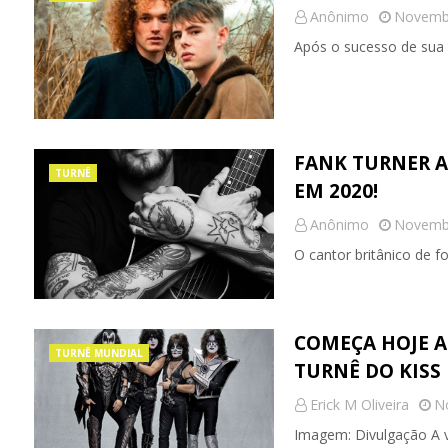
Anônimo
Novembr
Após o sucesso de sua 
FANK TURNER A
TURNÊ
EM 2020!
Anônimo
Novembr
O cantor britânico de f
COMEÇA HOJE A
TURNÊ MUNDIAL
TURNÊ DO KISS
Erick M Oliveira
N
Imagem: Divulgação A v