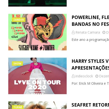
POWERLINE, FL
ZANDER
BANDAS NO FES
Renata Camara
D
Este ano a programação
HARRY STYLES V
SHOW
APRESENTAÇÕES
indieoclock
Dezem
Por: Erick M Oliveira e
SEAFRET RETORN
TURNÊ