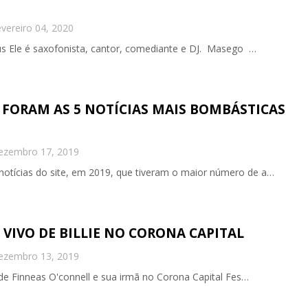
vereiro 04, 2020
us Ele é saxofonista, cantor, comediante e DJ. Masego …
 FORAM AS 5 NOTÍCIAS MAIS BOMBÁSTICAS
ezembro 17, 2019
 notícias do site, em 2019, que tiveram o maior número de a…
O VIVO DE BILLIE NO CORONA CAPITAL
ezembro 13, 2019
de Finneas O'connell e sua irmã no Corona Capital Fes…