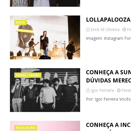
LOLLAPALOOZA 
ROCK
Erick M Oliveira
Fe
Imagem: Instagram Form
CONHEÇA A SUN
SUNSET FRONT
DÚVIDAS MEREC
Igor Ferreira
Feve
Por: Igor Ferreira Voc
CONHEÇA A INC
ROCK IN RIO