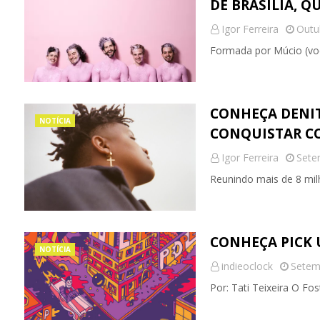
DE BRASÍLIA, Q
Igor Ferreira
Outu
Formada por Múcio (vocal
CONHEÇA DENITI
NOTÍCIA
CONQUISTAR CO
Igor Ferreira
Sete
Reunindo mais de 8 mil
CONHEÇA PICK 
NOTÍCIA
indieoclock
Setem
Por: Tati Teixeira O Fos