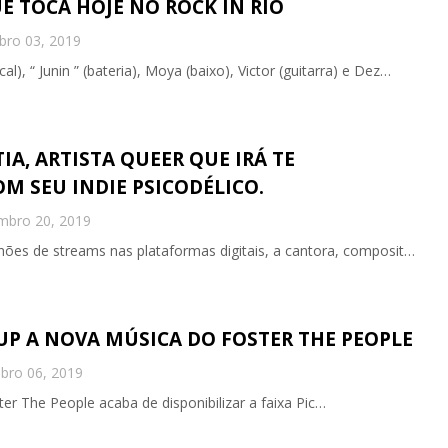
UE TOCA HOJE NO ROCK IN RIO
bro 03, 2019
), “ Junin ” (bateria), Moya (baixo), Victor (guitarra) e Dez…
A, ARTISTA QUEER QUE IRÁ TE
M SEU INDIE PSICODÉLICO.
mbro 20, 2019
hões de streams nas plataformas digitais, a cantora, composit…
UP A NOVA MÚSICA DO FOSTER THE PEOPLE
bro 06, 2019
ter The People acaba de disponibilizar a faixa Pic…