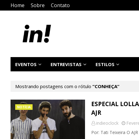
Home
Sobre
Contato
EVENTOS
ENTREVISTAS
ESTILOS
Mostrando postagens com o rótulo
CONHEÇA
ESPECIAL LOLL
NOTÍCIA
AJR
indieoclock
Fevere
Por: Tati Teixeira O A