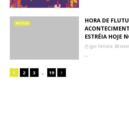
HORA DE FLUTU
NOTÍCIA
ACONTECIMENTOS
ESTRÉIA HOJE N
Igor Ferreira
Sete
…
...
1
2
3
19