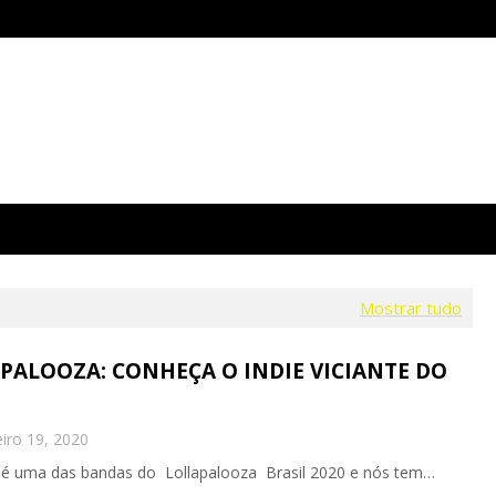
Mostrar tudo
APALOOZA: CONHEÇA O INDIE VICIANTE DO
iro 19, 2020
JR é uma das bandas do Lollapalooza Brasil 2020 e nós tem…