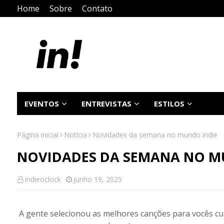
Home
Sobre
Contato
EVENTOS
ENTREVISTAS
ESTILOS
Página inicial
Notícia
Novidades da semana no mundo indie
NOVIDADES DA SEMANA NO M
indieoclock
Junho 19, 2025
A gente selecionou as melhores canções para vocês cu