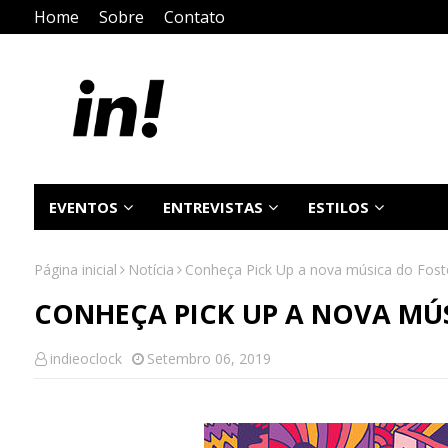
Home
Sobre
Contato
EVENTOS
ENTREVISTAS
ESTILOS
Página inicial
Notícia
Conheça Pick Up a nova música do Fost
CONHEÇA PICK UP A NOVA MÚS
indieoclock
Setembro 06, 2019