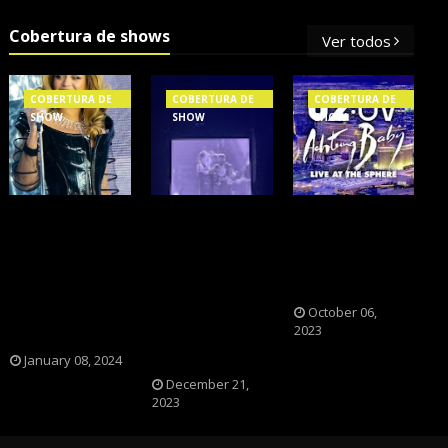
Cobertura de shows
Ver todos
COBERTURA DE
COBERTURA DE
COBERTURA DE
SHOW
SHOW
SHOW
OS SHOWS
NXZERO FAZ
A BANDA U2
INTERNACIONAIS
SHOW
CAIU NA PILHA
MAIS PEDIDOS
INESQUECÍVEL,
DOS FÃS
NO BRASIL,
MARCANTE E
NOSTÁLGICOS?
SEGUNDO
FAZ O PÚBLICO
October 06,
2023
FLESCH!
REVIVER A
ADOLESCÊNCIA
January 08, 2024
December 21,
2023