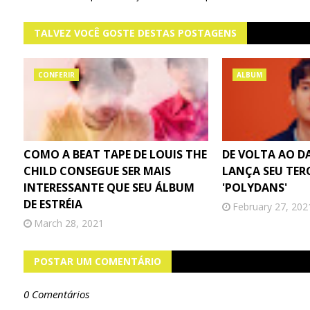
TALVEZ VOCÊ GOSTE DESTAS POSTAGENS
CONFERIR
ALBUM
COMO A BEAT TAPE DE LOUIS THE
DE VOLTA AO D
CHILD CONSEGUE SER MAIS
LANÇA SEU TER
INTERESSANTE QUE SEU ÁLBUM
'POLYDANS'
DE ESTRÉIA
February 27, 202
March 28, 2021
POSTAR UM COMENTÁRIO
0 Comentários