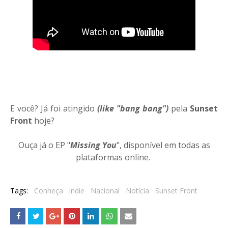
E você? Já foi atingido
(like "bang bang")
pela
Sunset
Front
hoje?
Ouça já o EP "
Missing You
", disponível em todas as
plataformas online.
Tags:
Conheça
indie
Nacional
Notícia
Sunset Front