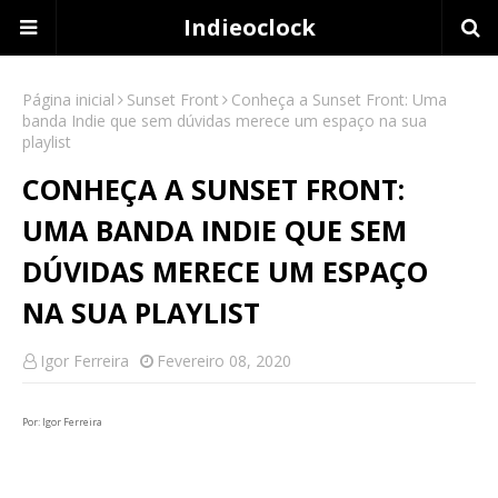
Indieoclock
Página inicial
Sunset Front
Conheça a Sunset Front: Uma
banda Indie que sem dúvidas merece um espaço na sua
playlist
CONHEÇA A SUNSET FRONT:
UMA BANDA INDIE QUE SEM
DÚVIDAS MERECE UM ESPAÇO
NA SUA PLAYLIST
Igor Ferreira
Fevereiro 08, 2020
Por: Igor Ferreira