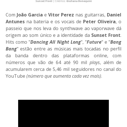
Sunset Front
| Créditos:
Giuliana Bonequini
Com
João Garcia
e
Vitor Perez
nas guitarras,
Daniel
Antunes
na bateria e os vocais de
Peter Oliveira
, o
passeio que nos leva do synthwave ao vaporwave dá
origem ao som único e a identidade da
Sunset Front
.
Hits como "
Dancing All Night Long
", "
Future
" e "
Bang
Bang
" estão entre as músicas mais tocadas no perfil
da banda dentro das plataformas online, com
números que vão de 64 até 90 mil
plays
, além de
acumularem cerca de 5,46 mil seguidores no canal do
YouTube
(número que aumenta cada vez mais)
.