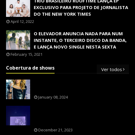
TRIO BRASILEIRO ROOFTIME LANÇA EP
EXCLUSIVO PARA PROJETO DE JORNALISTA
DO THE NEW YORK TIMES
April 12, 2022
O ELEVADOR ANUNCIA NADA PARA NUM
INSTANTE, O TERCEIRO DISCO DA BANDA,
E LANÇA NOVO SINGLE NESTA SEXTA
February 15, 2021
Cobertura de shows
Ver todos
OS SHOWS INTERNACIONAIS MAIS
PEDIDOS NO BRASIL, SEGUNDO FLESCH!
January 08, 2024
NXZERO FAZ SHOW INESQUECÍVEL,
MARCANTE E FAZ O PÚBLICO REVIVER A
ADOLESCÊNCIA
December 21, 2023