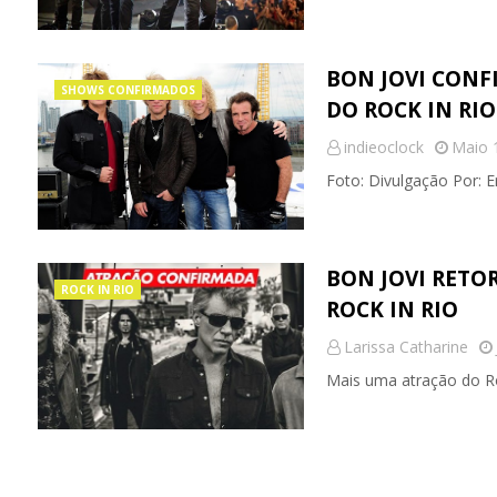
BON JOVI CONF
SHOWS CONFIRMADOS
DO ROCK IN RIO
indieoclock
Maio 
Foto: Divulgação Por: E
BON JOVI RETO
ROCK IN RIO
ROCK IN RIO
Larissa Catharine
Mais uma atração do Ro