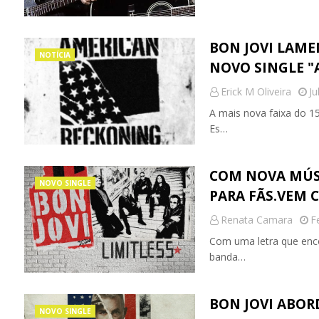
BON JOVI LAME
NOTÍCIA
NOVO SINGLE "
Erick M Oliveira
Ju
A mais nova faixa do 1
Es…
COM NOVA MÚSI
NOVO SINGLE
PARA FÃS.VEM C
Renata Camara
F
Com uma letra que enc
banda…
BON JOVI ABOR
NOVO SINGLE