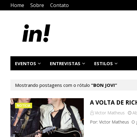
Home
Sobre
Contato
EVENTOS
ENTREVISTAS
ESTILOS
Mostrando postagens com o rótulo
BON JOVI
A VOLTA DE RI
NOTÍCIA
Victor Matheus
Ab
Por: Victor Matheus O g