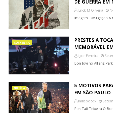
DE GUERRA EM 
Erick M Oliveira
N
Imagem: Divulgação A m
PRESTES A TOCA
ROCK IN RIO
MEMORÁVEL EM
Igor Ferreira
Sete
Bon Jovi no Allianz Pa
5 MOTIVOS PAR
NOTÍCIA
EM SÃO PAULO
indieoclock
Setem
Por: Tati Teixeira O Bon