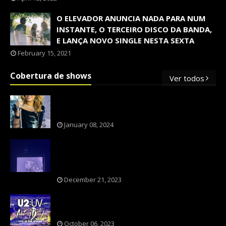
O ELEVADOR ANUNCIA NADA PARA NUM
INSTANTE, O TERCEIRO DISCO DA BANDA,
E LANÇA NOVO SINGLE NESTA SEXTA
February 15, 2021
Cobertura de shows
Ver todos
OS SHOWS INTERNACIONAIS MAIS
PEDIDOS NO BRASIL, SEGUNDO FLESCH!
January 08, 2024
NXZERO FAZ SHOW INESQUECÍVEL,
MARCANTE E FAZ O PÚBLICO REVIVER A
ADOLESCÊNCIA
December 21, 2023
A BANDA U2 CAIU NA PILHA DOS FÃS
NOSTÁLGICOS?
October 06, 2023