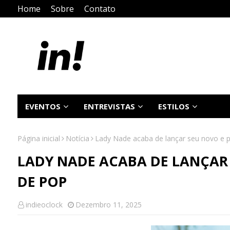
Home
Sobre
Contato
EVENTOS
ENTREVISTAS
ESTILOS
Página inicial
Notícia
Lady Nade acaba de lançar seu novo e 
LADY NADE ACABA DE LANÇAR
DE POP
indieoclock
Dezembro 11, 2025