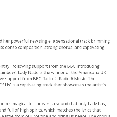
d her powerful new single, a sensational track brimming
 its dense composition, strong chorus, and captivating
ntity', following support from the BBC Introducing
Rainbow'. Lady Nade is the winner of the Americana UK
ive support from BBC Radio 2, Radio 6 Music, The
Of Us' is a captivating track that showcases the artist's
sounds magical to our ears, a sound that only Lady has,
and full of high spirits, which matches the lyrics that
 a little from our routine and bring us peace. The chorus