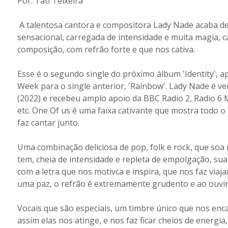
Por: Tati Teixeira
A talentosa cantora e compositora Lady Nade acaba de
sensacional, carregada de intensidade e muita magia, 
composição, com refrão forte e que nos cativa.
Esse é o segundo single do próximo álbum 'Identity', 
Week para o single anterior, 'Rainbow'. Lady Nade é 
(2022) e recebeu amplo apoio da BBC Radio 2, Radio 6 M
etc. One Of us é uma faixa cativante que mostra todo o
faz cantar junto.
Uma combinação deliciosa de pop, folk e rock, que so
tem, cheia de intensidade e repleta de empolgação, sua 
com a letra que nos motivca e inspira, que nos faz viaj
uma paz, o refrão é extremamente grudento e ao ouvir 
Vocais que são especiais, um timbre único que nos enca
assim elas nos atinge, e nos faz ficar cheios de energi