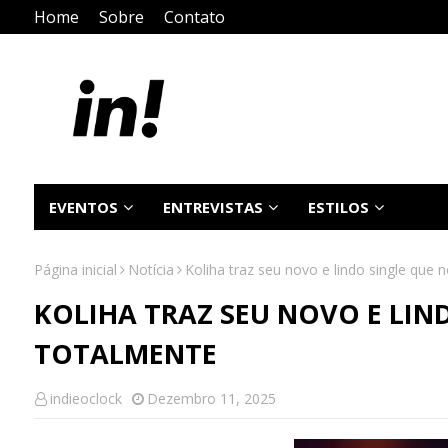
Home
Sobre
Contato
EVENTOS
ENTREVISTAS
ESTILOS
Página inicial
Notícia
Koliha traz seu novo e lindo single que 
KOLIHA TRAZ SEU NOVO E LIN
TOTALMENTE
indieoclock
Dezembro 11, 2025