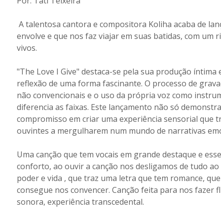
Por: Tati Teixeira
A talentosa cantora e compositora Koliha acaba de lan
envolve e que nos faz viajar em suas batidas, com um r
vivos.
"The Love I Give" destaca-se pela sua produção íntima
reflexão de uma forma fascinante. O processo de grav
não convencionais e o uso da própria voz como instr
diferencia as faixas. Este lançamento não só demonstr
compromisso em criar uma experiência sensorial que tr
ouvintes a mergulharem num mundo de narrativas emot
Uma canção que tem vocais em grande destaque e esses
conforto, ao ouvir a canção nos desligamos de tudo 
poder e vida , que traz uma letra que tem romance, que
consegue nos convencer. Canção feita para nos fazer f
sonora, experiência transcedental.