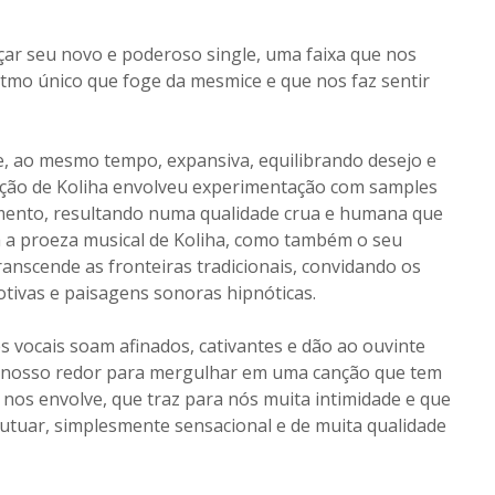
çar seu novo e poderoso single, uma faixa que nos
itmo único que foge da mesmice e que nos faz sentir
 e, ao mesmo tempo, expansiva, equilibrando desejo e
ação de Koliha envolveu experimentação com samples
umento, resultando numa qualidade crua e humana que
a a proeza musical de Koliha, como também o seu
anscende as fronteiras tradicionais, convidando os
ivas e paisagens sonoras hipnóticas.
 vocais soam afinados, cativantes e dão ao ouvinte
ao nosso redor para mergulhar em uma canção que tem
 nos envolve, que traz para nós muita intimidade e que
lutuar, simplesmente sensacional e de muita qualidade