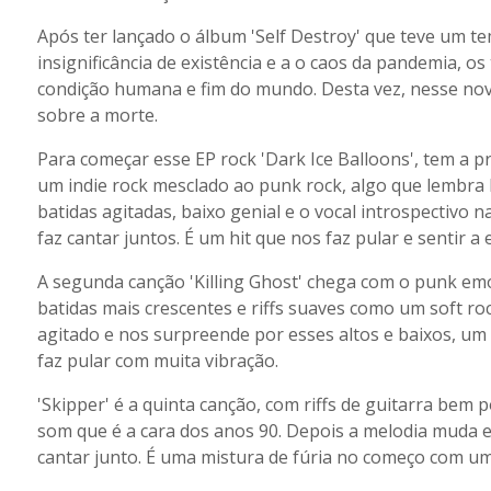
Após ter lançado o álbum 'Self Destroy' que teve um te
insignificância de existência e a o caos da pandemia, o
condição humana e fim do mundo. Desta vez, nesse novo
sobre a morte.
Para começar esse EP rock 'Dark Ice Balloons', tem a 
um indie rock mesclado ao punk rock, algo que lembra 
batidas agitadas, baixo genial e o vocal introspectivo 
faz cantar juntos. É um hit que nos faz pular e sentir a 
A segunda canção 'Killing Ghost' chega com o punk em
batidas mais crescentes e riffs suaves como um soft roc
agitado e nos surpreende por esses altos e baixos, u
faz pular com muita vibração.
'Skipper' é a quinta canção, com riffs de guitarra be
som que é a cara dos anos 90. Depois a melodia muda e
cantar junto. É uma mistura de fúria no começo com um