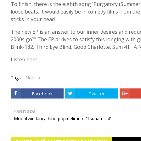
To finish, there is the eighth song 'Purgatory (Summer 
loose beats. It would easily be in comedy films from the 
sticks in your head.
The new EP is an answer to our inner desires and requ
2000s go?" The EP arrives to satisfy this longing with gr
Blink-182, Third Eye Blind, Good Charlotte, Sum 41... A Ni
Listen here:
Tags:
Notícia
Facebook
Twitter
ANTIGOS
Moontwin lança hino pop delirante 'Tsunamical'