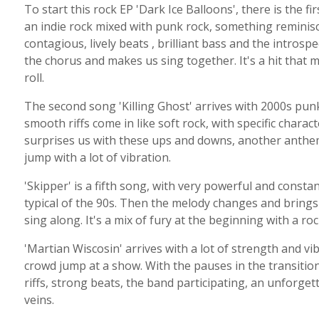
To start this rock EP 'Dark Ice Balloons', there is the f
an indie rock mixed with punk rock, something reminisc
contagious, lively beats , brilliant bass and the introsp
the chorus and makes us sing together. It's a hit that 
roll.
The second song 'Killing Ghost' arrives with 2000s pun
smooth riffs come in like soft rock, with specific charac
surprises us with these ups and downs, another anthem
jump with a lot of vibration.
'Skipper' is a fifth song, with very powerful and constan
typical of the 90s. Then the melody changes and bring
sing along. It's a mix of fury at the beginning with a roc
'Martian Wiscosin' arrives with a lot of strength and vi
crowd jump at a show. With the pauses in the transition
riffs, strong beats, the band participating, an unforg
veins.