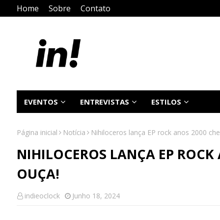
Home
Sobre
Contato
EVENTOS
ENTREVISTAS
ESTILOS
Página inicial
Notícia
Nihiloceros lança EP rock anos 2000 che
NIHILOCEROS LANÇA EP ROCK A
OUÇA!
indieoclock
Junho 18, 2024