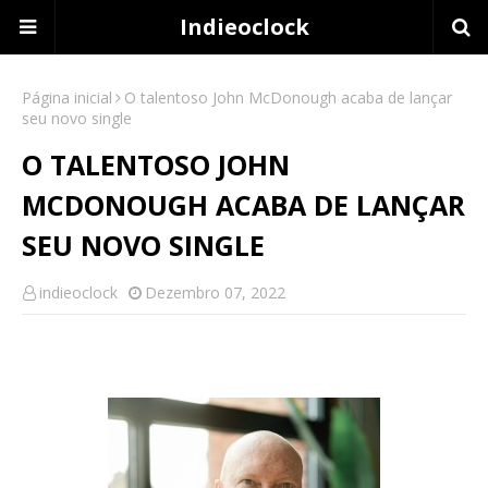
Indieoclock
Página inicial
O talentoso John McDonough acaba de lançar
seu novo single
O TALENTOSO JOHN
MCDONOUGH ACABA DE LANÇAR
SEU NOVO SINGLE
indieoclock
Dezembro 07, 2022