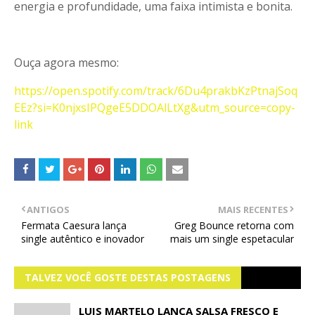
energia e profundidade, uma faixa intimista e bonita.
Ouça agora mesmo:
https://open.spotify.com/track/6Du4prakbKzPtnajSoq
EEz?si=K0njxsIPQgeE5DDOAlLtXg&utm_source=copy-
link
ANTIGOS
MAIS RECENTES
Fermata Caesura lança
Greg Bounce retorna com
single autêntico e inovador
mais um single espetacular
TALVEZ VOCÊ GOSTE DESTAS POSTAGENS
LUIS MARTELO LANÇA SALSA FRESCO E