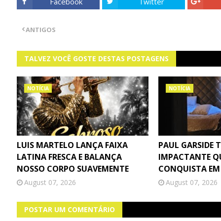
Facebook
Twitter
ANTIGOS
TALVEZ VOCÊ GOSTE DESTAS POSTAGENS
NOTÍCIA
NOTÍCIA
LUIS MARTELO LANÇA FAIXA
PAUL GARSIDE 
LATINA FRESCA E BALANÇA
IMPACTANTE Q
NOSSO CORPO SUAVEMENTE
CONQUISTA EM
August 07, 2026
August 07, 2026
POSTAR UM COMENTÁRIO