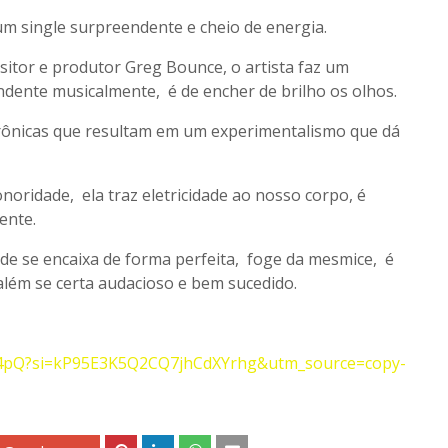
m single surpreendente e cheio de energia.
itor e produtor Greg Bounce, o artista faz um
dente musicalmente, é de encher de brilho os olhos.
trônicas que resultam em um experimentalismo que dá
noridade, ela traz eletricidade ao nosso corpo, é
ente.
dade se encaixa de forma perfeita, foge da mesmice, é
 além se certa audacioso e bem sucedido.
1S4pQ?si=kP95E3K5Q2CQ7jhCdXYrhg&utm_source=copy-