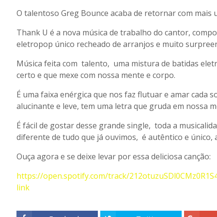
O talentoso Greg Bounce acaba de retornar com mais u
Thank U é a nova música de trabalho do cantor, compos
eletropop único recheado de arranjos e muito surpreen
Música feita com talento, uma mistura de batidas ele
certo e que mexe com nossa mente e corpo.
É uma faixa enérgica que nos faz flutuar e amar cada so
alucinante e leve, tem uma letra que gruda em nossa m
É fácil de gostar desse grande single, toda a musicali
diferente de tudo que já ouvimos, é autêntico e único,
Ouça agora e se deixe levar por essa deliciosa canção:
https://open.spotify.com/track/212otuzuSDl0CMz0R
link