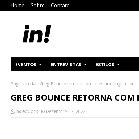
Home
Sobre
Contato
EVENTOS
ENTREVISTAS
ESTILOS
Página inicial
Greg Bounce retorna com mais um single espeta
GREG BOUNCE RETORNA COM M
indieoclock
Dezembro 07, 2022