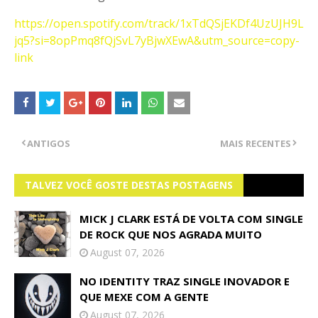
https://open.spotify.com/track/1xTdQSjEKDf4UzUJH9L
jq5?si=8opPmq8fQjSvL7yBjwXEwA&utm_source=copy-
link
ANTIGOS
MAIS RECENTES
TALVEZ VOCÊ GOSTE DESTAS POSTAGENS
MICK J CLARK ESTÁ DE VOLTA COM SINGLE
DE ROCK QUE NOS AGRADA MUITO
August 07, 2026
NO IDENTITY TRAZ SINGLE INOVADOR E
QUE MEXE COM A GENTE
August 07, 2026