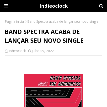
Indieoclock
Página inicial
Band Spectra acaba de lançar seu novo single
BAND SPECTRA ACABA DE
LANÇAR SEU NOVO SINGLE
indieoclock
Julho 09, 2022