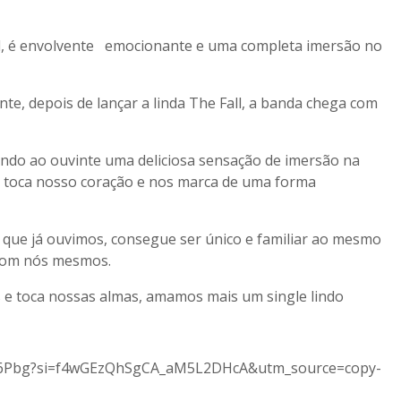
ld, é envolvente emocionante e uma completa imersão no
e, depois de lançar a linda The Fall, a banda chega com
endo ao ouvinte uma deliciosa sensação de imersão na
z toca nosso coração e nos marca de uma forma
udo que já ouvimos, consegue ser único e familiar ao mesmo
com nós mesmos.
s e toca nossas almas, amamos mais um single lindo
VG6Pbg?si=f4wGEzQhSgCA_aM5L2DHcA&utm_source=copy-