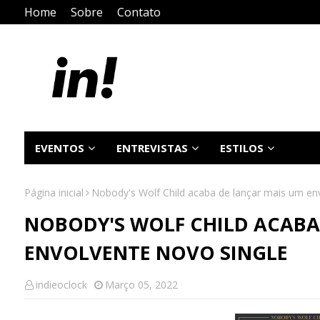
Home
Sobre
Contato
EVENTOS
ENTREVISTAS
ESTILOS
Página inicial
Nobody's Wolf Child acaba de lançar mais um en
NOBODY'S WOLF CHILD ACABA
ENVOLVENTE NOVO SINGLE
indieoclock
Março 05, 2022