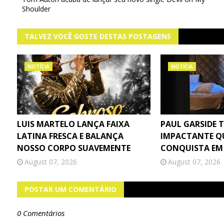
Shoulder
TALVEZ VOCÊ GOSTE DESTAS POSTAGENS
NOTÍCIA
NOTÍCIA
LUIS MARTELO LANÇA FAIXA
PAUL GARSIDE 
LATINA FRESCA E BALANÇA
IMPACTANTE Q
NOSSO CORPO SUAVEMENTE
CONQUISTA EM
August 07, 2026
August 07, 2026
POSTAR UM COMENTÁRIO
0 Comentários