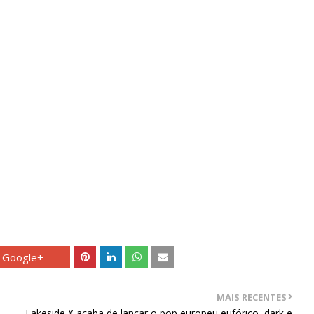
Google+
MAIS RECENTES
Lakeside X acaba de lançar o pop europeu eufórico, dark e