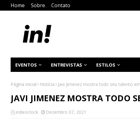
Home
Sobre
Contato
EVENTOS
ENTREVISTAS
ESTILOS
Página inicial
Notícia
Javi Jimenez mostra todo seu talento em
JAVI JIMENEZ MOSTRA TODO 
indieoclock
Dezembro 07, 2021