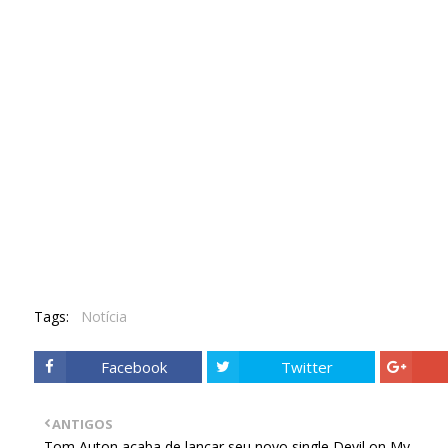
Tags:
Notícia
Facebook
Twitter
ANTIGOS
Tom Auton acaba de lançar seu novo single Devil on My