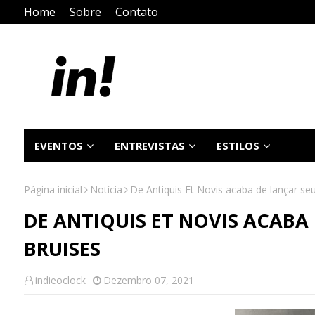
Home
Sobre
Contato
EVENTOS
ENTREVISTAS
ESTILOS
Página inicial
Notícia
De Antiquis Et Novis acaba de lançar seu
DE ANTIQUIS ET NOVIS ACABA
BRUISES
indieoclock
Dezembro 07, 2021