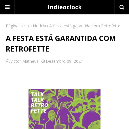
Indieoclock
Página inicial
Notícia
A festa está garantida com Retrofette
A FESTA ESTÁ GARANTIDA COM
RETROFETTE
Victor Matheus
Dezembro 09, 2021