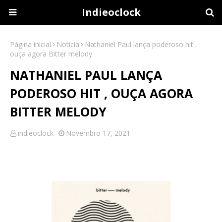
Indieoclock
Página inicial
Notícia
Nathaniel Paul lança poderoso hit ,
ouça agora Bitter melody
NATHANIEL PAUL LANÇA
PODEROSO HIT , OUÇA AGORA
BITTER MELODY
indieoclock
Novembro 17, 2021