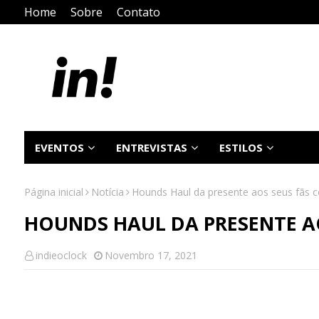
Home
Sobre
Contato
EVENTOS
ENTREVISTAS
ESTILOS
Página inicial
Notícia
Hounds Haul da presente aos seus fãs 
HOUNDS HAUL DA PRESENTE A
indieoclock
Novembro 17, 2021