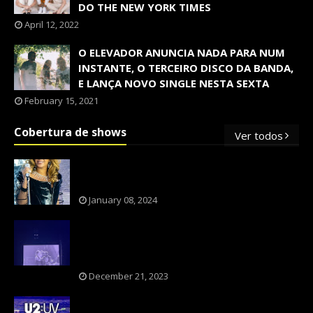
DO THE NEW YORK TIMES
April 12, 2022
O ELEVADOR ANUNCIA NADA PARA NUM
INSTANTE, O TERCEIRO DISCO DA BANDA,
E LANÇA NOVO SINGLE NESTA SEXTA
February 15, 2021
Cobertura de shows
Ver todos
OS SHOWS INTERNACIONAIS MAIS
PEDIDOS NO BRASIL, SEGUNDO FLESCH!
January 08, 2024
NXZERO FAZ SHOW INESQUECÍVEL,
MARCANTE E FAZ O PÚBLICO REVIVER A
ADOLESCÊNCIA
December 21, 2023
A BANDA U2 CAIU NA PILHA DOS FÃS