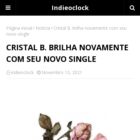
Indieoclock
Página inicial
Notícia
Cristal B. brilha novamente com seu
novo single
CRISTAL B. BRILHA NOVAMENTE
COM SEU NOVO SINGLE
indieoclock
Novembro 13, 2021