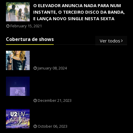
O ELEVADOR ANUNCIA NADA PARA NUM
INSTANTE, O TERCEIRO DISCO DA BANDA,
E LANÇA NOVO SINGLE NESTA SEXTA
February 15, 2021
Cobertura de shows
Ver todos
OS SHOWS INTERNACIONAIS MAIS
PEDIDOS NO BRASIL, SEGUNDO FLESCH!
January 08, 2024
NXZERO FAZ SHOW INESQUECÍVEL,
MARCANTE E FAZ O PÚBLICO REVIVER A
ADOLESCÊNCIA
December 21, 2023
A BANDA U2 CAIU NA PILHA DOS FÃS
NOSTÁLGICOS?
October 06, 2023