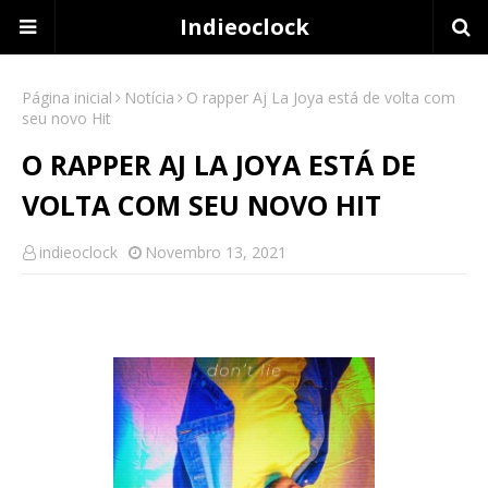
Indieoclock
Página inicial
Notícia
O rapper Aj La Joya está de volta com
seu novo Hit
O RAPPER AJ LA JOYA ESTÁ DE
VOLTA COM SEU NOVO HIT
indieoclock
Novembro 13, 2021