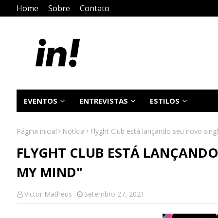
Home
Sobre
Contato
EVENTOS
ENTREVISTAS
ESTILOS
Página inicial
Notícia
Flyght Club está lançando seu novo sin
FLYGHT CLUB ESTÁ LANÇANDO
MY MIND"
Victor Matheus
Setembro 27, 2021