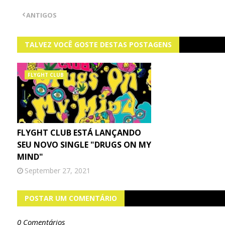
ANTIGOS
TALVEZ VOCÊ GOSTE DESTAS POSTAGENS
FLYGHT CLUB
FLYGHT CLUB ESTÁ LANÇANDO
SEU NOVO SINGLE "DRUGS ON MY
MIND"
September 27, 2021
POSTAR UM COMENTÁRIO
0 Comentários