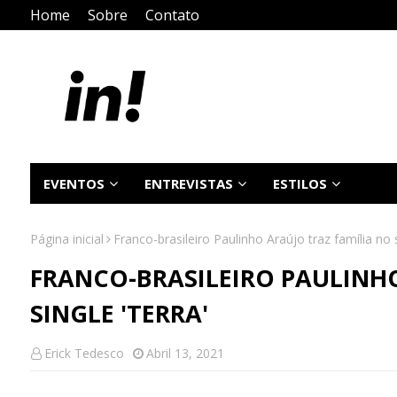
Home
Sobre
Contato
EVENTOS
ENTREVISTAS
ESTILOS
Página inicial
Franco-brasileiro Paulinho Araújo traz família no s
FRANCO-BRASILEIRO PAULINH
SINGLE 'TERRA'
Erick Tedesco
Abril 13, 2021