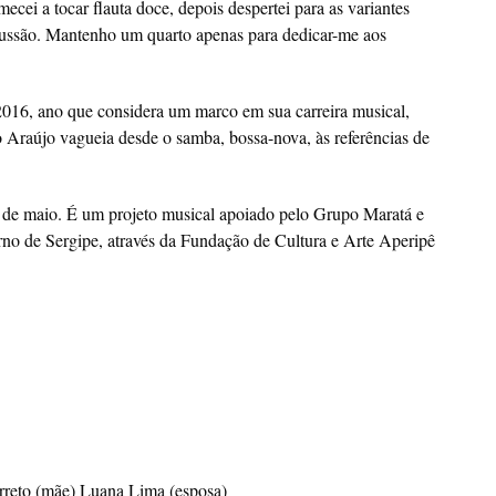
cei a tocar flauta doce, depois despertei para as variantes
rcussão. Mantenho um quarto apenas para dedicar-me aos
16, ano que considera um marco em sua carreira musical,
o Araújo vagueia desde o samba, bossa-nova, às referências de
8 de maio. É um projeto musical apoiado pelo Grupo Maratá e
erno de Sergipe, através da Fundação de Cultura e Arte Aperipê
rreto (mãe) Luana Lima (esposa)