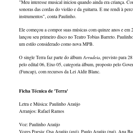
"Meu interesse musical iniciou quando ainda era criança. Come
sonoras das cordas do violão e da guitarra. E me rendi à pe
instrumentos", conta Paulinho.
Ele começou a compor suas músicas com quinze anos e em 20
lançou seu primeiro disco no Teatro Tobias Barreto. Paulinh
um estilo considerado como nova MPB.
O single Terra faz parte do álbum
Arrudeia
, previsto para 2
pelo edital 06, Eixo 05, categoria álbum, proposto pelo Gov
(Funcap), com recursos da Lei Aldir Blanc.
Ficha Técnica de 'Terra'
Letra e Música: Paulinho Araújo
Arranjos: Rafael Ramos
Voz: Paulinho Araújo
Vozes Poesia: Osa Araújo (avó), Paulo Araújo (pai), Ana Ba