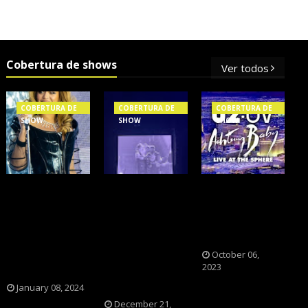
Cobertura de shows
Ver todos
COBERTURA DE
COBERTURA DE
COBERTURA DE
SHOW
SHOW
SHOW
OS SHOWS
NXZERO FAZ
A BANDA U2
INTERNACIONAIS
SHOW
CAIU NA PILHA
MAIS PEDIDOS
INESQUECÍVEL,
DOS FÃS
NO BRASIL,
MARCANTE E
NOSTÁLGICOS?
SEGUNDO
FAZ O PÚBLICO
October 06,
2023
FLESCH!
REVIVER A
ADOLESCÊNCIA
January 08, 2024
December 21,