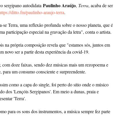
Paulinho Araújo
co sergipano autodidata
,
Terra
, acaba de ser
https://ditto.fm/
paulinho-araujo-terra
.
se Terra, uma reflexão profunda sobre o nosso planeta, que é
 participação especial na gravação da letra", conta o artista.
pois na própria composição revela que "estamos sós, juntos em
m novo ser a partir desta experiência da covid-19.
or, com doze faixas, sendo dez músicas mais um rezopoema e
e, para um consumo consciente e surpreendente.
ssim como a capa do single, foi perto do sítio onde o músico
do dos 'Lençóis Sergipanos'. Em meio a dunas, praia e
sentar 'Terra'.
como para os sons dos instrumentos, a música sempre fez parte