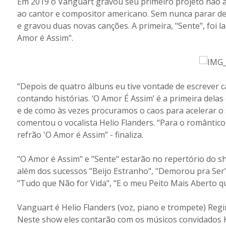
Em 2019 o Vanguart gravou seu primeiro projeto não au
ao cantor e compositor americano. Sem nunca parar d
e gravou duas novas canções. A primeira, "Sente", foi l
Amor é Assim".
“Depois de quatro álbuns eu tive vontade de escrever c
contando histórias. ‘O Amor É Assim’ é a primeira delas
e de como às vezes procuramos o caos para acelerar o 
comentou o vocalista Helio Flanders. “Para o romântico, 
refrão 'O Amor é Assim” - finaliza.
"O Amor é Assim" e "Sente" estarão no repertório do s
além dos sucessos "Beijo Estranho", "Demorou pra Ser", 
"Tudo que Não for Vida", "E o meu Peito Mais Aberto q
Vanguart é Helio Flanders (voz, piano e trompete) Regin
Neste show eles contarão com os músicos convidados Ke