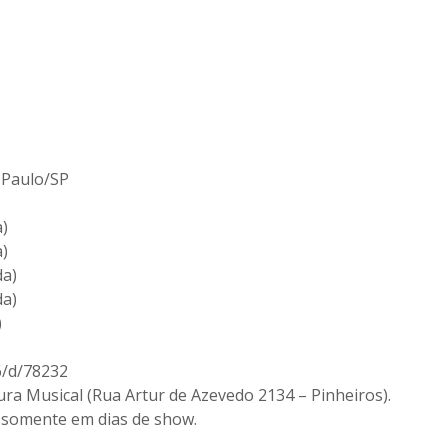
 Paulo/SP
)
a)
da)
da)
)
46/d/78232
ura Musical (Rua Artur de Azevedo 2134 – Pinheiros).
 somente em dias de show.