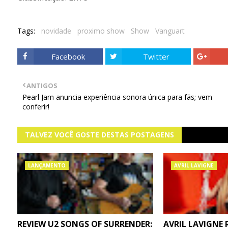
Tags:
novidade
proximo show
Show
Vanguart
Facebook
Twitter
ANTIGOS
Pearl Jam anuncia experiência sonora única para fãs; vem
conferir!
TALVEZ VOCÊ GOSTE DESTAS POSTAGENS
LANÇAMENTO
AVRIL LAVIGNE
REVIEW U2 SONGS OF SURRENDER:
AVRIL LAVIGNE 