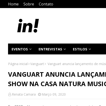
Home
Sobre
Contato
EVENTOS
ENTREVISTAS
ESTILOS
Página inicial
Vanguart
Vanguart anuncia lançamento de músic
VANGUART ANUNCIA LANÇAMEN
SHOW NA CASA NATURA MUSIC
Renata Camara
Março 09, 2020