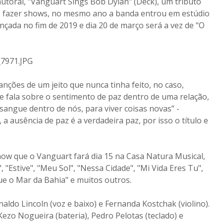
toral, "Vanguart Sings Bob Dylan" (Deck), um tributo
e fazer shows, no mesmo ano a banda entrou em estúdio
ançada no fim de 2019 e dia 20 de março será a vez de "O
anções de um jeito que nunca tinha feito, no caso,
 e fala sobre o sentimento de paz dentro de uma relação,
sangue dentro de nós, para viver coisas novas” -
a ausência de paz é a verdadeira paz, por isso o título e
how que o Vanguart fará dia 15 na Casa Natura Musical,
"Estive", "Meu Sol", "Nessa Cidade", "Mi Vida Eres Tu",
ue o Mar da Bahia" e muitos outros.
aldo Lincoln (voz e baixo) e Fernanda Kostchak (violino).
zo Nogueira (bateria), Pedro Pelotas (teclado) e