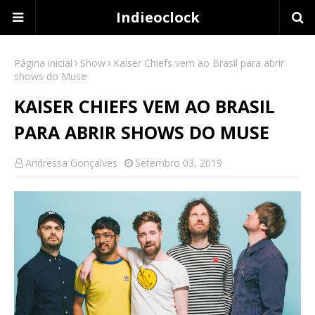
Indieoclock
Página inicial
Show
Kaiser Chiefs vem ao Brasil para abrir
shows do Muse
KAISER CHIEFS VEM AO BRASIL
PARA ABRIR SHOWS DO MUSE
Andressa Gonçalves
Setembro 03, 2019