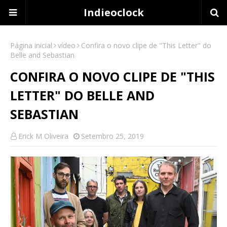
Indieoclock
Página inicial
vídeo
Confira o novo clipe de "This Letter" do
Belle and Sebastian
CONFIRA O NOVO CLIPE DE "THIS
LETTER" DO BELLE AND
SEBASTIAN
Erick M Oliveira
Setembro 25, 2019