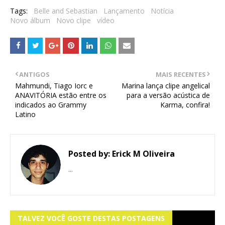
Tags:
Belle and Sebastian
Lançamento
Notícia
Novo álbum
Novo clipe
vídeo
ANTIGOS
MAIS RECENTES
Mahmundi, Tiago Iorc e
Marina lança clipe angelical
ANAVITÓRIA estão entre os
para a versão acústica de
indicados ao Grammy
Karma, confira!
Latino
Posted by:
Erick M Oliveira
...
TALVEZ VOCÊ GOSTE DESTAS POSTAGENS