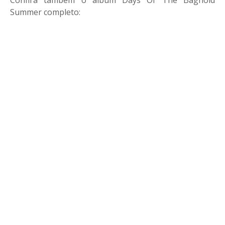
Confira também o álbum Days Of The Bagnold
Summer completo: