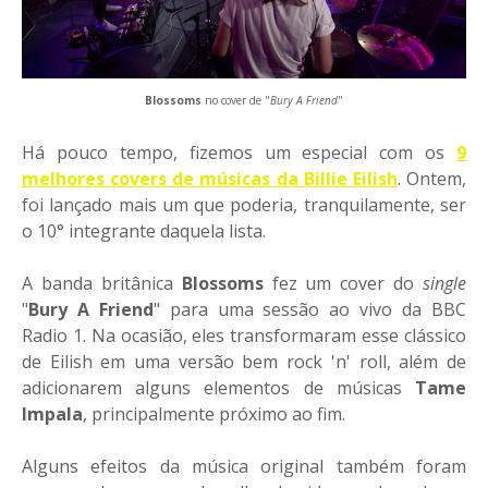
Blossoms
no cover de "
Bury A Friend
"
Há pouco tempo, fizemos um especial com os
9
melhores covers de músicas da Billie Eilish
. Ontem,
foi lançado mais um que poderia, tranquilamente, ser
o 10° integrante daquela lista.
A banda britânica
Blossoms
fez um cover do
single
"
Bury A Friend
" para uma sessão ao vivo da BBC
Radio 1. Na ocasião, eles transformaram esse clássico
de Eilish em uma versão bem rock 'n' roll, além de
adicionarem alguns elementos de músicas
Tame
Impala
, principalmente próximo ao fim.
Alguns efeitos da música original também foram