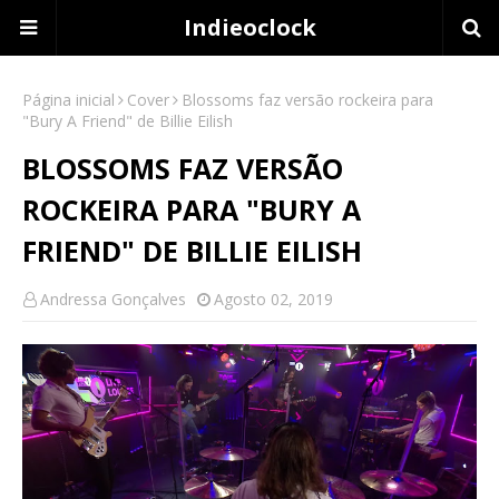
Indieoclock
Página inicial
Cover
Blossoms faz versão rockeira para
"Bury A Friend" de Billie Eilish
BLOSSOMS FAZ VERSÃO
ROCKEIRA PARA "BURY A
FRIEND" DE BILLIE EILISH
Andressa Gonçalves
Agosto 02, 2019