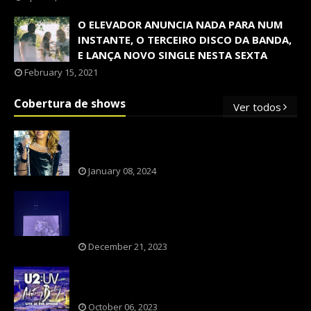
O ELEVADOR ANUNCIA NADA PARA NUM
INSTANTE, O TERCEIRO DISCO DA BANDA,
E LANÇA NOVO SINGLE NESTA SEXTA
February 15, 2021
Cobertura de shows
Ver todos
OS SHOWS INTERNACIONAIS MAIS
PEDIDOS NO BRASIL, SEGUNDO FLESCH!
January 08, 2024
NXZERO FAZ SHOW INESQUECÍVEL,
MARCANTE E FAZ O PÚBLICO REVIVER A
ADOLESCÊNCIA
December 21, 2023
A BANDA U2 CAIU NA PILHA DOS FÃS
NOSTÁLGICOS?
October 06, 2023