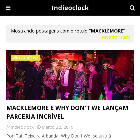
Indieoclock
Mostrando postagens com o rótulo
MACKLEMORE
Mostrar tudo
WHY DON'T WE
MACKLEMORE E WHY DON'T WE LANÇAM
PARCERIA INCRÍVEL
indieoclock
Março 22, 2019
Por: Tati Teixeira A banda Why Don´t We se uniu à