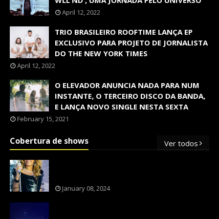
WLL ND', UMA JORNADA PELO UNIVERSO
April 12, 2022
TRIO BRASILEIRO ROOFTIME LANÇA EP
EXCLUSIVO PARA PROJETO DE JORNALISTA
DO THE NEW YORK TIMES
April 12, 2022
O ELEVADOR ANUNCIA NADA PARA NUM
INSTANTE, O TERCEIRO DISCO DA BANDA,
E LANÇA NOVO SINGLE NESTA SEXTA
February 15, 2021
Cobertura de shows
Ver todos
OS SHOWS INTERNACIONAIS MAIS
PEDIDOS NO BRASIL, SEGUNDO FLESCH!
January 08, 2024
NXZERO FAZ SHOW INESQUECÍVEL,
MARCANTE E FAZ O PÚBLICO REVIVER A