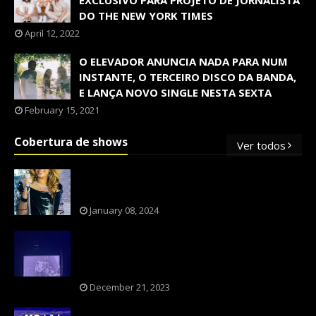
EXCLUSIVO PARA PROJETO DE JORNALISTA
DO THE NEW YORK TIMES
April 12, 2022
O ELEVADOR ANUNCIA NADA PARA NUM
INSTANTE, O TERCEIRO DISCO DA BANDA,
E LANÇA NOVO SINGLE NESTA SEXTA
February 15, 2021
Cobertura de shows
Ver todos
OS SHOWS INTERNACIONAIS MAIS
PEDIDOS NO BRASIL, SEGUNDO FLESCH!
January 08, 2024
NXZERO FAZ SHOW INESQUECÍVEL,
MARCANTE E FAZ O PÚBLICO REVIVER A
ADOLESCÊNCIA
December 21, 2023
A BANDA U2 CAIU NA PILHA DOS FÃS