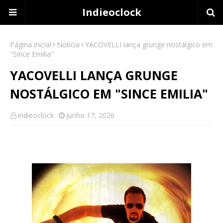
Indieoclock
Página inicial
Notícia
YACOVELLI lança grunge nostálgico em
"Since Emilia"
YACOVELLI LANÇA GRUNGE
NOSTÁLGICO EM "SINCE EMILIA"
indieoclock
Junho 17, 2026