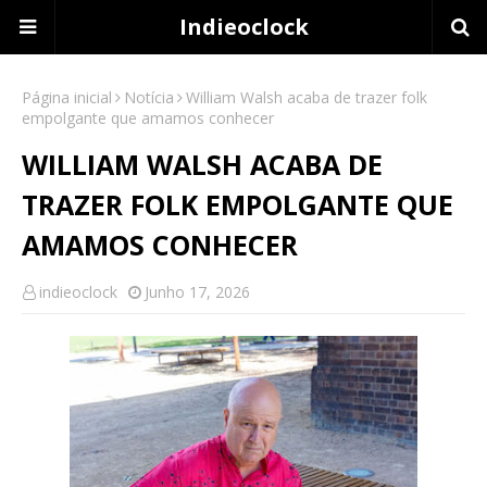
Indieoclock
Página inicial
Notícia
William Walsh acaba de trazer folk
empolgante que amamos conhecer
WILLIAM WALSH ACABA DE
TRAZER FOLK EMPOLGANTE QUE
AMAMOS CONHECER
indieoclock
Junho 17, 2026