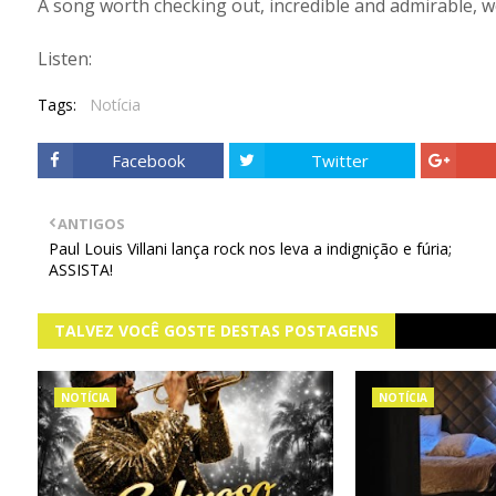
A song worth checking out, incredible and admirable, we
Listen:
Tags:
Notícia
Facebook
Twitter
ANTIGOS
Paul Louis Villani lança rock nos leva a indignição e fúria;
ASSISTA!
TALVEZ VOCÊ GOSTE DESTAS POSTAGENS
NOTÍCIA
NOTÍCIA