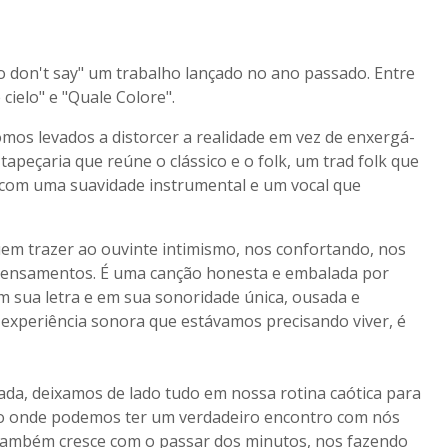
do don't say" um trabalho lançado no ano passado. Entre
 cielo" e "Quale Colore".
omos levados a distorcer a realidade em vez de enxergá-
apeçaria que reúne o clássico e o folk, um trad folk que
com uma suavidade instrumental e um vocal que
uem trazer ao ouvinte intimismo, nos confortando, nos
 pensamentos. É uma canção honesta e embalada por
 sua letra e em sua sonoridade única, ousada e
experiência sonora que estávamos precisando viver, é
ada, deixamos de lado tudo em nossa rotina caótica para
to onde podemos ter um verdadeiro encontro com nós
também cresce com o passar dos minutos, nos fazendo