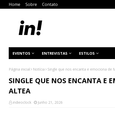
Home
Sobre
Contato
EVENTOS
ENTREVISTAS
ESTILOS
Página inicial
Notícia
Single que nos encanta e emociona de M
SINGLE QUE NOS ENCANTA E 
ALTEA
indieoclock
Junho 21, 2026