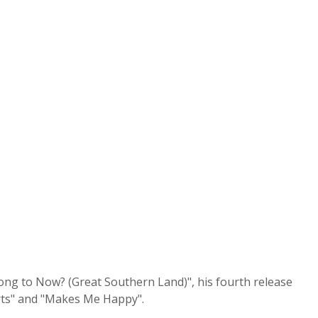
ong to Now? (Great Southern Land)", his fourth release
arts" and "Makes Me Happy".