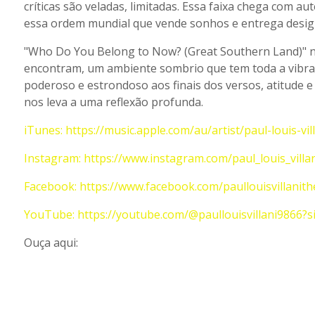
críticas são veladas, limitadas. Essa faixa chega com au
essa ordem mundial que vende sonhos e entrega desig
"Who Do You Belong to Now? (Great Southern Land)" n
encontram, um ambiente sombrio que tem toda a vibraç
poderoso e estrondoso aos finais dos versos, atitude e
nos leva a uma reflexão profunda.
iTunes: https://music.apple.com/au/artist/paul-louis-vi
Instagram: https://www.instagram.com/paul_louis_villan
Facebook: https://www.facebook.com/paullouisvillanith
YouTube: https://youtube.com/@paullouisvillani9866
Ouça aqui: