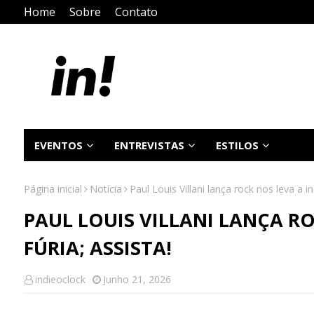
Home
Sobre
Contato
EVENTOS
ENTREVISTAS
ESTILOS
Página inicial
Notícia
Paul Louis Villani lança rock nos leva a i
PAUL LOUIS VILLANI LANÇA R
FÚRIA; ASSISTA!
indieoclock
Junho 21, 2026