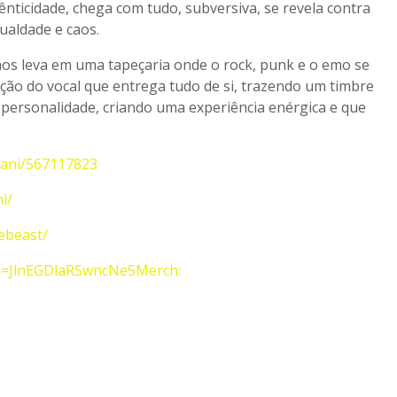
tênticidade, chega com tudo, subversiva, se revela contra
ualdade e caos.
os leva em uma tapeçaria onde o rock, punk e o emo se
ão do vocal que entrega tudo de si, trazendo um timbre
 personalidade, criando uma experiência enérgica e que
llani/567117823
i/
ebeast/
?si=JlnEGDlaRSwncNe5Merch: