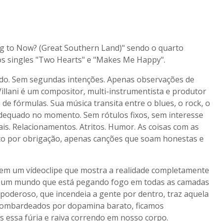
ng to Now? (Great Southern Land)" sendo o quarto
 os singles "Two Hearts" e "Makes Me Happy".
ido. Sem segundas intenções. Apenas observações de
illani é um compositor, multi-instrumentista e produtor
 de fórmulas. Sua música transita entre o blues, o rock, o
adequado no momento. Sem rótulos fixos, sem interesse
ais. Relacionamentos. Atritos. Humor. As coisas com as
to por obrigação, apenas canções que soam honestas e
em um vídeoclipe que mostra a realidade completamente
 de um mundo que está pegando fogo em todas as camadas
 poderoso, que incendeia a gente por dentro, traz aquela
bombardeados por dopamina barato, ficamos
s essa fúria e raiva correndo em nosso corpo.