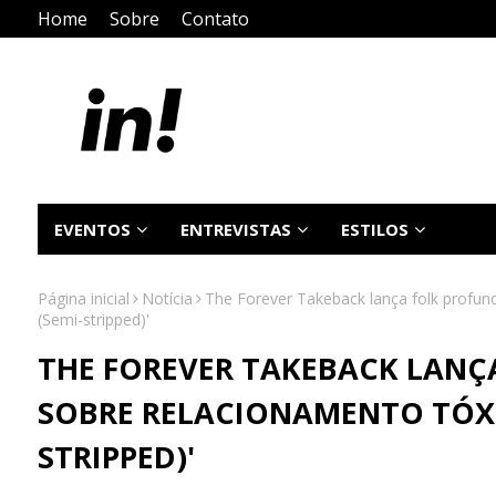
Home
Sobre
Contato
EVENTOS
ENTREVISTAS
ESTILOS
Página inicial
Notícia
The Forever Takeback lança folk profun
(Semi-stripped)'
THE FOREVER TAKEBACK LANÇ
SOBRE RELACIONAMENTO TÓXI
STRIPPED)'