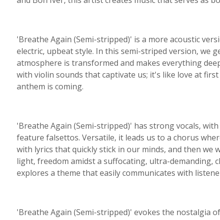
and Bon Iver, this artist creates music that serves as b
'Breathe Again (Semi-stripped)' is a more acoustic vers
electric, upbeat style. In this semi-striped version, we g
atmosphere is transformed and makes everything deeper
with violin sounds that captivate us; it's like love at fi
anthem is coming.
'Breathe Again (Semi-stripped)' has strong vocals, with
feature falsettos. Versatile, it leads us to a chorus where
with lyrics that quickly stick in our minds, and then we
light, freedom amidst a suffocating, ultra-demanding, c
explores a theme that easily communicates with listene
'Breathe Again (Semi-stripped)' evokes the nostalgia of