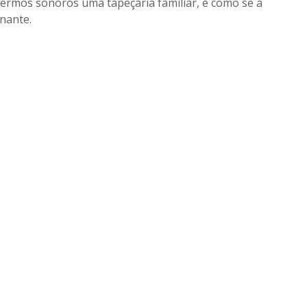
termos sonoros uma tapeçaria familiar, é como se a
inante.