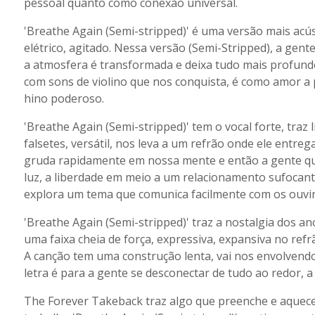
pessoal quanto como conexão universal.
'Breathe Again (Semi-stripped)' é uma versão mais acús
elétrico, agitado. Nessa versão (Semi-Stripped), a gent
a atmosfera é transformada e deixa tudo mais profund
com sons de violino que nos conquista, é como amor a
hino poderoso.
'Breathe Again (Semi-stripped)' tem o vocal forte, traz
falsetes, versátil, nos leva a um refrão onde ele entre
gruda rapidamente em nossa mente e então a gente qu
luz, a liberdade em meio a um relacionamento sufocante
explora um tema que comunica facilmente com os ouvin
'Breathe Again (Semi-stripped)' traz a nostalgia dos a
uma faixa cheia de força, expressiva, expansiva no refr
A canção tem uma construção lenta, vai nos envolvendo
letra é para a gente se desconectar de tudo ao redor, 
The Forever Takeback traz algo que preenche e aquec