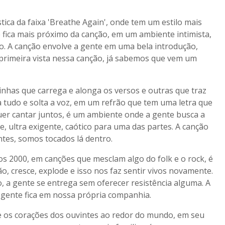
tica da faixa 'Breathe Again', onde tem um estilo mais
e fica mais próximo da canção, em um ambiente intimista,
o. A canção envolve a gente em uma bela introdução,
 primeira vista nessa canção, já sabemos que vem um
 linhas que carrega e alonga os versos e outras que traz
ga tudo e solta a voz, em um refrão que tem uma letra que
er cantar juntos, é um ambiente onde a gente busca a
, ultra exigente, caótico para uma das partes. A canção
tes, somos tocados lá dentro.
nos 2000, em canções que mesclam algo do folk e o rock, é
ão, cresce, explode e isso nos faz sentir vivos novamente.
, a gente se entrega sem oferecer resistência alguma. A
a gente fica em nossa própria companhia.
e os corações dos ouvintes ao redor do mundo, em seu