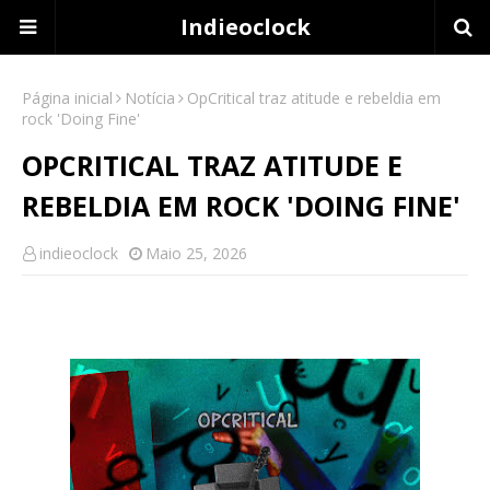
Indieoclock
Página inicial
Notícia
OpCritical traz atitude e rebeldia em
rock 'Doing Fine'
OPCRITICAL TRAZ ATITUDE E
REBELDIA EM ROCK 'DOING FINE'
indieoclock
Maio 25, 2026