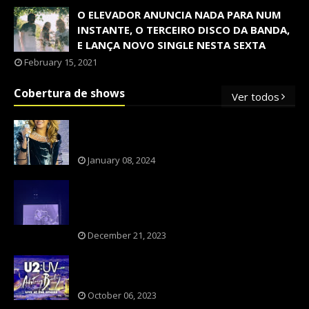
O ELEVADOR ANUNCIA NADA PARA NUM
INSTANTE, O TERCEIRO DISCO DA BANDA,
E LANÇA NOVO SINGLE NESTA SEXTA
February 15, 2021
Cobertura de shows
Ver todos
OS SHOWS INTERNACIONAIS MAIS
PEDIDOS NO BRASIL, SEGUNDO FLESCH!
January 08, 2024
NXZERO FAZ SHOW INESQUECÍVEL,
MARCANTE E FAZ O PÚBLICO REVIVER A
ADOLESCÊNCIA
December 21, 2023
A BANDA U2 CAIU NA PILHA DOS FÃS
NOSTÁLGICOS?
October 06, 2023