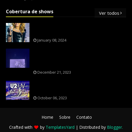
Cobertura de shows
Ver todos
OS SHOWS INTERNACIONAIS MAIS
PEDIDOS NO BRASIL, SEGUNDO FLESCH!
January 08, 2024
NXZERO FAZ SHOW INESQUECÍVEL,
MARCANTE E FAZ O PÚBLICO REVIVER A
ADOLESCÊNCIA
December 21, 2023
A BANDA U2 CAIU NA PILHA DOS FÃS
NOSTÁLGICOS?
October 06, 2023
Home
Sobre
Contato
Crafted with
by
TemplatesYard
| Distributed by
Blogger
.