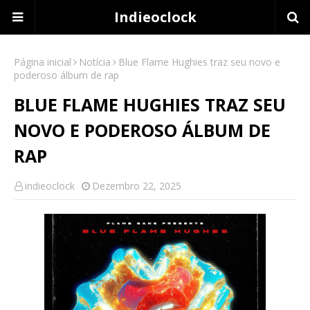
Indieoclock
Página inicial
Notícia
Blue Flame Hughies traz seu novo e
poderoso álbum de rap
BLUE FLAME HUGHIES TRAZ SEU
NOVO E PODEROSO ÁLBUM DE
RAP
indieoclock
Dezembro 22, 2025