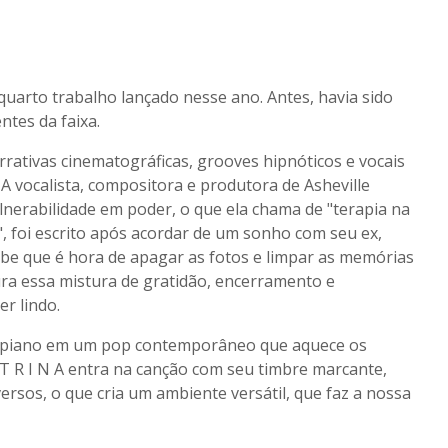
o quarto trabalho lançado nesse ano. Antes, havia sido
ntes da faixa.
rrativas cinematográficas, grooves hipnóticos e vocais
A vocalista, compositora e produtora de Asheville
lnerabilidade em poder, o que ela chama de "terapia na
e", foi escrito após acordar de um sonho com seu ex,
e que é hora de apagar as fotos e limpar as memórias
ra essa mistura de gratidão, encerramento e
r lindo.
 de piano em um pop contemporâneo que aquece os
 T R I N A entra na canção com seu timbre marcante,
ersos, o que cria um ambiente versátil, que faz a nossa