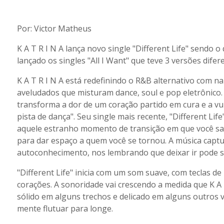
Por: Victor Matheus
K A T R I N A lança novo single "Different Life" sendo 
lançado os singles "All I Want" que teve 3 versões difere
K A T R I N A está redefinindo o R&B alternativo com na
aveludados que misturam dance, soul e pop eletrônico. 
transforma a dor de um coração partido em cura e a vu
pista de dança". Seu single mais recente, "Different Lif
aquele estranho momento de transição em que você sab
para dar espaço a quem você se tornou. A música captu
autoconhecimento, nos lembrando que deixar ir pode se
"Different Life" inicia com um som suave, com teclas
corações. A sonoridade vai crescendo a medida que K A
sólido em alguns trechos e delicado em alguns outros v
mente flutuar para longe.