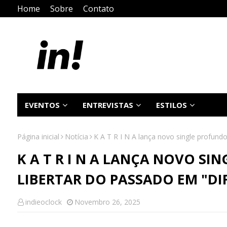
Home
Sobre
Contato
EVENTOS
ENTREVISTAS
ESTILOS
Página inicial
Notícia
K A T R I N A lança novo single profundo
K A T R I N A LANÇA NOVO SI
LIBERTAR DO PASSADO EM "DIF
indieoclock
Novembro 26, 2025