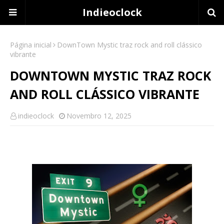
Indieoclock
Página inicial
DownTown Mystic traz rock and roll clássico
vibrante
DOWNTOWN MYSTIC TRAZ ROCK
AND ROLL CLÁSSICO VIBRANTE
indieoclock
Novembro 12, 2025