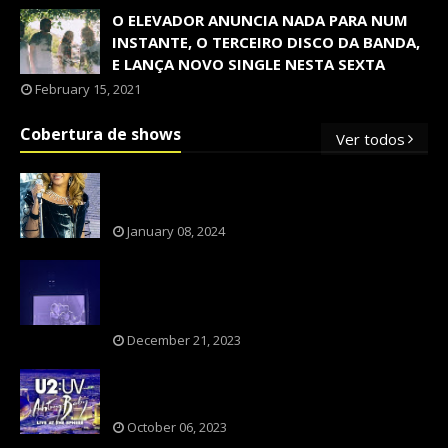
O ELEVADOR ANUNCIA NADA PARA NUM
INSTANTE, O TERCEIRO DISCO DA BANDA,
E LANÇA NOVO SINGLE NESTA SEXTA
February 15, 2021
Cobertura de shows
Ver todos
OS SHOWS INTERNACIONAIS MAIS
PEDIDOS NO BRASIL, SEGUNDO FLESCH!
January 08, 2024
NXZERO FAZ SHOW INESQUECÍVEL,
MARCANTE E FAZ O PÚBLICO REVIVER A
ADOLESCÊNCIA
December 21, 2023
A BANDA U2 CAIU NA PILHA DOS FÃS
NOSTÁLGICOS?
October 06, 2023