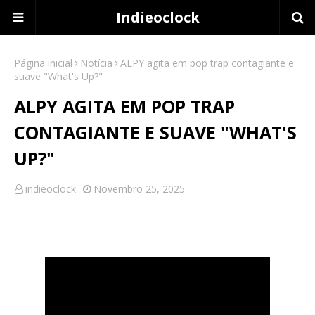
Indieoclock
Página inicial
Notícia
ALPY agita em pop trap contagiante e
suave "What's Up?"
ALPY AGITA EM POP TRAP
CONTAGIANTE E SUAVE "WHAT'S
UP?"
indieoclock
Novembro 25, 2025