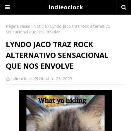
Indieoclock
Página inicial
Notícia
Lyndo Jaco traz rock alternativo
sensacional que nos envolve
LYNDO JACO TRAZ ROCK
ALTERNATIVO SENSACIONAL
QUE NOS ENVOLVE
indieoclock
Outubro 23, 2025