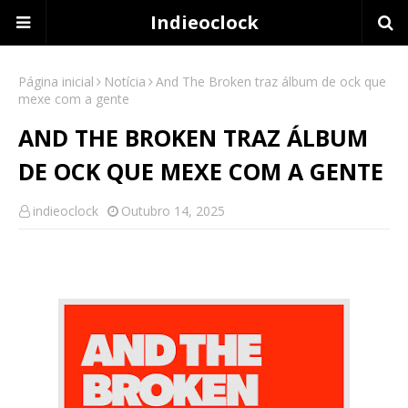
Indieoclock
Página inicial
Notícia
And The Broken traz álbum de ock que
mexe com a gente
AND THE BROKEN TRAZ ÁLBUM
DE OCK QUE MEXE COM A GENTE
indieoclock
Outubro 14, 2025