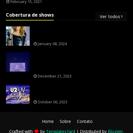
February 15, 2021
Cobertura de shows
Ver todos
OS SHOWS INTERNACIONAIS MAIS
PEDIDOS NO BRASIL, SEGUNDO FLESCH!
January 08, 2024
NXZERO FAZ SHOW INESQUECÍVEL,
MARCANTE E FAZ O PÚBLICO REVIVER A
ADOLESCÊNCIA
December 21, 2023
A BANDA U2 CAIU NA PILHA DOS FÃS
NOSTÁLGICOS?
October 06, 2023
Home
Sobre
Contato
Crafted with
by
TemplatesYard
| Distributed by
Blogger
.