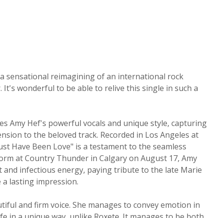
a sensational reimagining of an international rock
It's wonderful to be able to relive this single in such a
es Amy Hef's powerful vocals and unique style, capturing
nsion to the beloved track. Recorded in Los Angeles at
Must Have Been Love" is a testament to the seamless
form at Country Thunder in Calgary on August 17, Amy
 and infectious energy, paying tribute to the late Marie
e a lasting impression.
tiful and firm voice. She manages to convey emotion in
ife in a unique way, unlike Roxete. It manages to be both