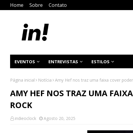
Home
Sobre
Contato
EVENTOS
ENTREVISTAS
ESTILOS
Página inicial
Notícia
Amy Hef nos traz uma faixa cover poder
AMY HEF NOS TRAZ UMA FAIX
ROCK
indieoclock
Agosto 20, 2025