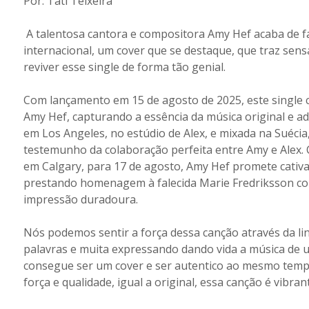
Por: Tati Teixeira
A talentosa cantora e compositora Amy Hef acaba de fa
internacional, um cover que se destaque, que traz sen
reviver esse single de forma tão genial.
Com lançamento em 15 de agosto de 2025, este single c
Amy Hef, capturando a essência da música original e 
em Los Angeles, no estúdio de Alex, e mixada na Suécia
testemunho da colaboração perfeita entre Amy e Alex
em Calgary, para 17 de agosto, Amy Hef promete cativa
prestando homenagem à falecida Marie Fredriksson 
impressão duradoura.
Nós podemos sentir a força dessa canção através da li
palavras e muita expressando dando vida a música de u
consegue ser um cover e ser autentico ao mesmo temp
força e qualidade, igual a original, essa canção é vibra