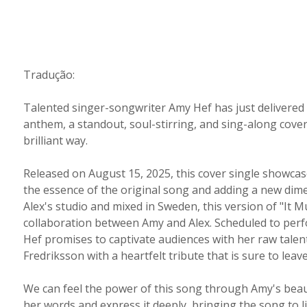
Tradução:
Talented singer-songwriter Amy Hef has just delivered 
anthem, a standout, soul-stirring, and sing-along cover. 
brilliant way.
Released on August 15, 2025, this cover single showcas
the essence of the original song and adding a new dime
Alex's studio and mixed in Sweden, this version of "It 
collaboration between Amy and Alex. Scheduled to per
Hef promises to captivate audiences with her raw talent
Fredriksson with a heartfelt tribute that is sure to leav
We can feel the power of this song through Amy's beau
her words and express it deeply, bringing the song to l