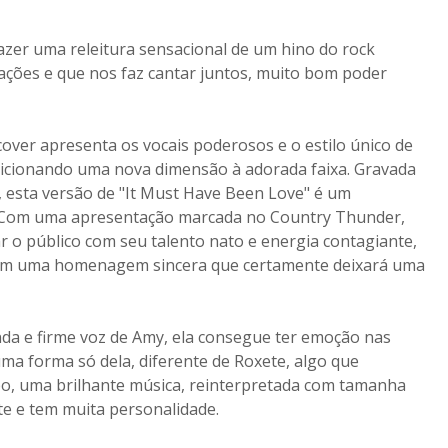
zer uma releitura sensacional de um hino do rock
sações e que nos faz cantar juntos, muito bom poder
over apresenta os vocais poderosos e o estilo único de
adicionando uma nova dimensão à adorada faixa. Gravada
, esta versão de "It Must Have Been Love" é um
. Com uma apresentação marcada no Country Thunder,
r o público com seu talento nato e energia contagiante,
com uma homenagem sincera que certamente deixará uma
nda e firme voz de Amy, ela consegue ter emoção nas
ma forma só dela, diferente de Roxete, algo que
o, uma brilhante música, reinterpretada com tamanha
nte e tem muita personalidade.