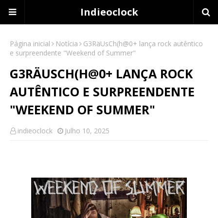
Indieoclock
Página inicial
Notícia
G3RäUsCh(h@0+ lança rock autêntico
e surpreendente "Weekend of Summer"
G3RÄUSCH(H@0+ LANÇA ROCK
AUTÊNTICO E SURPREENDENTE
"WEEKEND OF SUMMER"
indieoclock
Julho 10, 2025