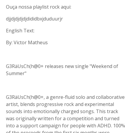
Ouça nossa playlist rock aqui:
djjdjdjdjdjdididbxjduduurjr
English Text:
By: Victor Matheus
G3RäUsCh(h@0+ releases new single "Weekend of
Summer"
G3RäUsCh(h@0+, a genre-fluid solo and collaborative
artist, blends progressive rock and experimental
sounds into emotionally charged songs. This track
was originally written for a competition and turned
into a support campaign for people with ADHD. 100%
of the proceeds from the first six months were