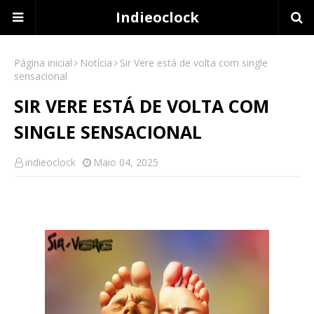
Indieoclock
Página inicial
Notícia
Sir Vere está de volta com single
sensacional
SIR VERE ESTÁ DE VOLTA COM
SINGLE SENSACIONAL
indieoclock
Maio 04, 2025