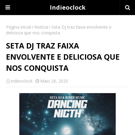
Indieoclock
Página inicial
Notícia
Seta Dj traz faixa envolvente e
deliciosa que nos conquista
SETA DJ TRAZ FAIXA
ENVOLVENTE E DELICIOSA QUE
NOS CONQUISTA
indieoclock
Maio 26, 2025