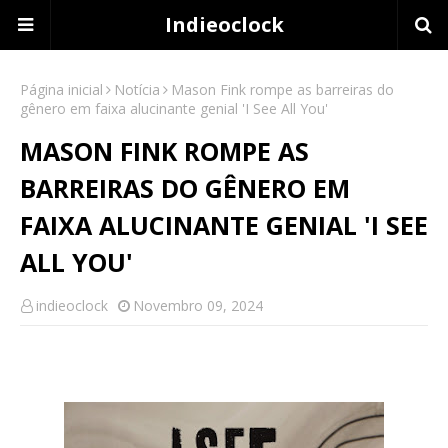
Indieoclock
Página inicial
Notícia
Mason Fink rompe as barreiras do
gênero em faixa alucinante genial 'I See All You'
MASON FINK ROMPE AS
BARREIRAS DO GÊNERO EM
FAIXA ALUCINANTE GENIAL 'I SEE
ALL YOU'
indieoclock
Novembro 09, 2024