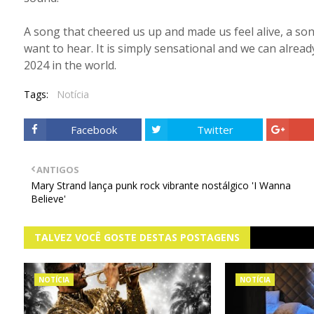
A song that cheered us up and made us feel alive, a son
want to hear. It is simply sensational and we can already 
2024 in the world.
Tags:
Notícia
Facebook
Twitter
ANTIGOS
Mary Strand lança punk rock vibrante nostálgico 'I Wanna
Believe'
TALVEZ VOCÊ GOSTE DESTAS POSTAGENS
NOTÍCIA
NOTÍCIA