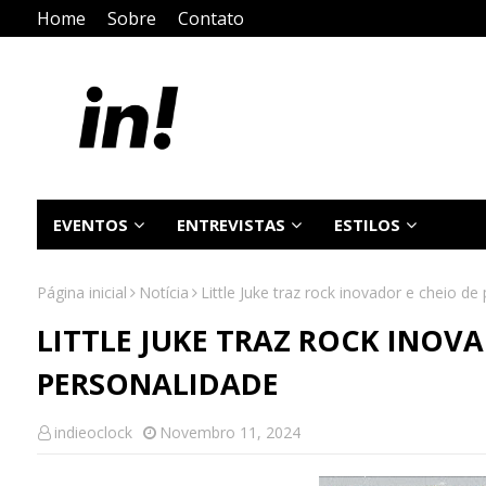
Home
Sobre
Contato
EVENTOS
ENTREVISTAS
ESTILOS
Página inicial
Notícia
Little Juke traz rock inovador e cheio de
LITTLE JUKE TRAZ ROCK INOVA
PERSONALIDADE
indieoclock
Novembro 11, 2024