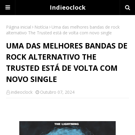
Indieoclock
Página inicial
Notícia
Uma das melhores bandas de rock
alternativo The Trusted está de volta com novo single
UMA DAS MELHORES BANDAS DE
ROCK ALTERNATIVO THE
TRUSTED ESTÁ DE VOLTA COM
NOVO SINGLE
indieoclock
Outubro 07, 2024