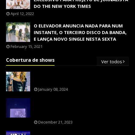
DO THE NEW YORK TIMES
April 12, 2022
O ELEVADOR ANUNCIA NADA PARA NUM
INSTANTE, O TERCEIRO DISCO DA BANDA,
E LANÇA NOVO SINGLE NESTA SEXTA
February 15, 2021
Cobertura de shows
Ver todos
OS SHOWS INTERNACIONAIS MAIS
PEDIDOS NO BRASIL, SEGUNDO FLESCH!
January 08, 2024
NXZERO FAZ SHOW INESQUECÍVEL,
MARCANTE E FAZ O PÚBLICO REVIVER A
ADOLESCÊNCIA
December 21, 2023
A BANDA U2 CAIU NA PILHA DOS FÃS